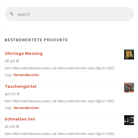
Se
Search
fo
BESTBEWERTETE PRODUKTE
Ohrringe Messing
18,50
€
Kein Mehrwertsteuerausweis, da Kleinunternehmer nach §19 (1) UStG.
zzgl.
Versandkosten
Taschengürtel
42,00
€
Kein Mehrwertsteuerausweis, da Kleinunternehmer nach §19 (1) UStG.
zzgl.
Versandkosten
Schnallen Set
12,00
€
Kein Mehrwertsteuerausweis, da Kleinunternehmer nach §19 (1) UStG.