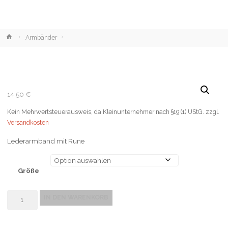
Home
Armbänder
14,50
€
Kein Mehrwertsteuerausweis, da Kleinunternehmer nach §19 (1) UStG.
zzgl.
Versandkosten
Lederarmband mit Rune
Größe
Anzahl
IN DEN WARENKORB