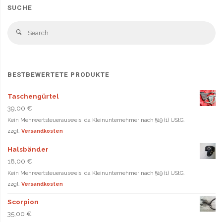
auf
auf
SUCHE
der
der
Produktseite
Produ
Se
Search
gewählt
gewä
fo
werden
werd
BESTBEWERTETE PRODUKTE
Taschengürtel
39,00
€
Kein Mehrwertsteuerausweis, da Kleinunternehmer nach §19 (1) UStG.
zzgl.
Versandkosten
Halsbänder
18,00
€
Kein Mehrwertsteuerausweis, da Kleinunternehmer nach §19 (1) UStG.
zzgl.
Versandkosten
Scorpion
35,00
€