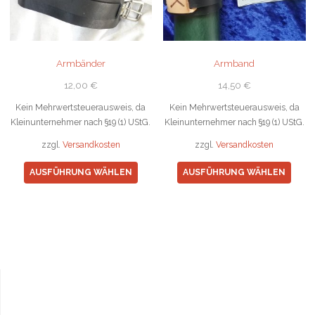
auf
auf
der
der
Produktseite
Produ
gewählt
gewä
Armbänder
Armband
werden
werd
12,00
€
14,50
€
Kein Mehrwertsteuerausweis, da
Kein Mehrwertsteuerausweis, da
Kleinunternehmer nach §19 (1) UStG.
Kleinunternehmer nach §19 (1) UStG.
zzgl.
Versandkosten
zzgl.
Versandkosten
Dieses
Diese
AUSFÜHRUNG WÄHLEN
AUSFÜHRUNG WÄHLEN
Produkt
Prod
weist
weist
mehrere
mehr
Varianten
Varia
auf.
auf.
Die
Die
Optionen
Opti
können
könn