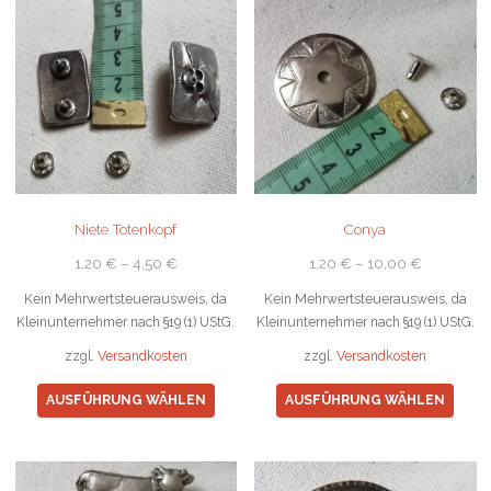
Niete Totenkopf
Conya
1,20
€
–
4,50
€
1,20
€
–
10,00
€
Kein Mehrwertsteuerausweis, da
Kein Mehrwertsteuerausweis, da
Kleinunternehmer nach §19 (1) UStG.
Kleinunternehmer nach §19 (1) UStG.
zzgl.
Versandkosten
zzgl.
Versandkosten
Dieses
Diese
AUSFÜHRUNG WÄHLEN
AUSFÜHRUNG WÄHLEN
Produkt
Prod
weist
weist
mehrere
mehr