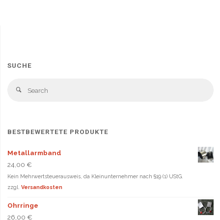
Varianten
Varia
auf.
auf.
Die
Die
Optionen
Opti
können
könn
auf
auf
SUCHE
der
der
Produktseite
Produ
Se
Search
gewählt
gewä
fo
werden
werd
BESTBEWERTETE PRODUKTE
Metallarmband
24,00
€
Kein Mehrwertsteuerausweis, da Kleinunternehmer nach §19 (1) UStG.
zzgl.
Versandkosten
Ohrringe
26,00
€