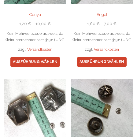
Conya
Engel
1,20
€
–
10,00
€
1,60
€
–
7,00
€
Kein Mehrwertsteuerausweis, da
Kein Mehrwertsteuerausweis, da
Kleinunternehmer nach §19 (1) UStG.
Kleinunternehmer nach §19 (1) UStG.
zzgl.
Versandkosten
zzgl.
Versandkosten
Dieses
Diese
AUSFÜHRUNG WÄHLEN
AUSFÜHRUNG WÄHLEN
Produkt
Prod
weist
weist
mehrere
mehr
Varianten
Varia
auf.
auf.
Die
Die
Optionen
Opti
können
könn
auf
auf
der
der