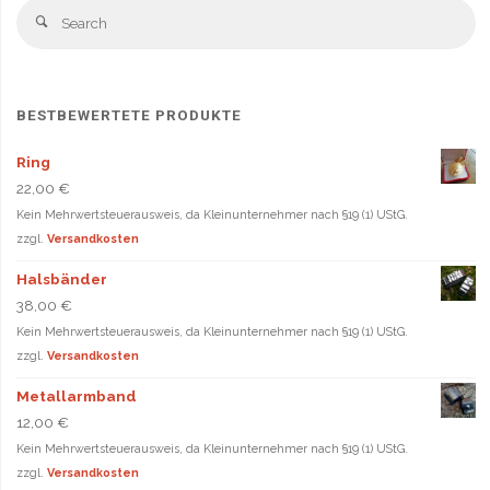
Produktseite
Produ
Se
Search
gewählt
gewä
fo
werden
werd
BESTBEWERTETE PRODUKTE
Ring
22,00
€
Kein Mehrwertsteuerausweis, da Kleinunternehmer nach §19 (1) UStG.
zzgl.
Versandkosten
Halsbänder
38,00
€
Kein Mehrwertsteuerausweis, da Kleinunternehmer nach §19 (1) UStG.
zzgl.
Versandkosten
Metallarmband
12,00
€
Kein Mehrwertsteuerausweis, da Kleinunternehmer nach §19 (1) UStG.
zzgl.
Versandkosten