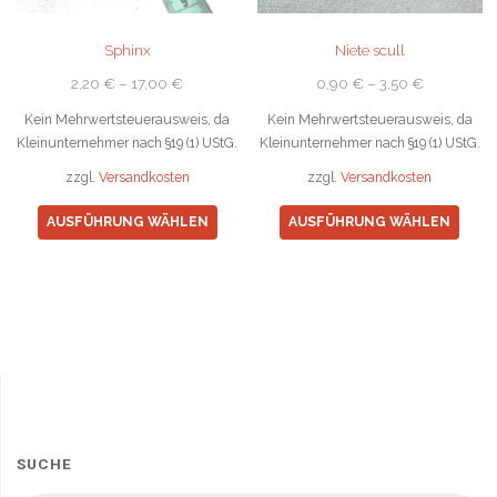
Produktseite
Produ
gewählt
gewä
Sphinx
Niete scull
werden
werd
2,20
€
–
17,00
€
0,90
€
–
3,50
€
Kein Mehrwertsteuerausweis, da
Kein Mehrwertsteuerausweis, da
Kleinunternehmer nach §19 (1) UStG.
Kleinunternehmer nach §19 (1) UStG.
zzgl.
Versandkosten
zzgl.
Versandkosten
Dieses
Diese
AUSFÜHRUNG WÄHLEN
AUSFÜHRUNG WÄHLEN
Produkt
Prod
weist
weist
mehrere
mehr
Varianten
Varia
auf.
auf.
Die
Die
Optionen
Opti
können
könn
auf
auf
SUCHE
der
der