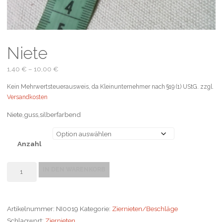
Niete
1,40
€
–
10,00
€
Kein Mehrwertsteuerausweis, da Kleinunternehmer nach §19 (1) UStG.
zzgl.
Versandkosten
Niete,guss,silberfarbend
Anzahl
Niete
IN DEN WARENKORB
Menge
Artikelnummer:
NI0019
Kategorie:
Ziernieten/Beschläge
Schlagwort:
Ziernieten