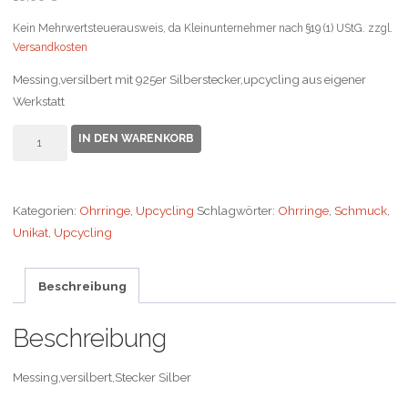
Kein Mehrwertsteuerausweis, da Kleinunternehmer nach §19 (1) UStG.
zzgl.
Versandkosten
Messing,versilbert mit 925er Silberstecker,upcycling aus eigener
Werkstatt
Ohrstecker
IN DEN WARENKORB
Menge
Kategorien:
Ohrringe
,
Upcycling
Schlagwörter:
Ohrringe
,
Schmuck
,
Unikat
,
Upcycling
Beschreibung
Beschreibung
Messing,versilbert,Stecker Silber