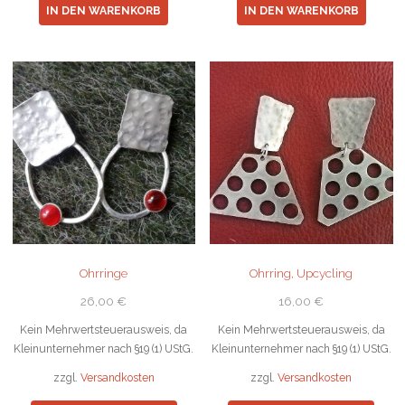
IN DEN WARENKORB
IN DEN WARENKORB
Ohrringe
Ohrring, Upcycling
26,00
€
16,00
€
Kein Mehrwertsteuerausweis, da
Kein Mehrwertsteuerausweis, da
Kleinunternehmer nach §19 (1) UStG.
Kleinunternehmer nach §19 (1) UStG.
zzgl.
Versandkosten
zzgl.
Versandkosten
Dieses
Diese