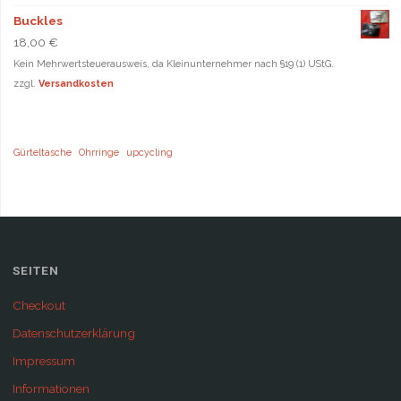
Buckles
18,00
€
Kein Mehrwertsteuerausweis, da Kleinunternehmer nach §19 (1) UStG.
zzgl.
Versandkosten
Gürteltasche
Ohrringe
upcycling
SEITEN
Checkout
Datenschutzerklärung
Impressum
Informationen