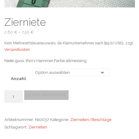
Zierniete
2,80
€
–
7,50
€
Kein Mehrwertsteuerausweis, da Kleinunternehmer nach §19 (1) UStG.
zzgl.
Versandkosten
Niete,guss, thors Hammer,Farbe altmessing
Anzahl
Zierniete
IN DEN WARENKORB
Menge
Artikelnummer:
NI0037
Kategorie:
Ziernieten/Beschläge
Schlagwort:
Ziernieten