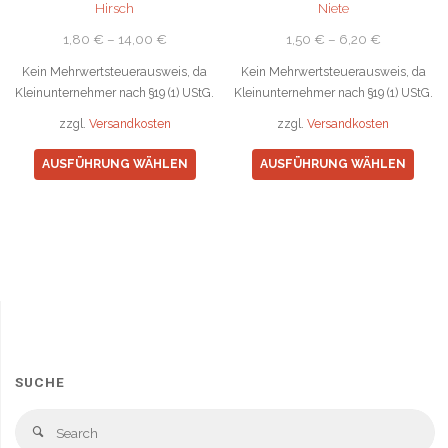
Hirsch
Niete
werden
werd
1,80
€
–
14,00
€
1,50
€
–
6,20
€
Kein Mehrwertsteuerausweis, da
Kein Mehrwertsteuerausweis, da
Kleinunternehmer nach §19 (1) UStG.
Kleinunternehmer nach §19 (1) UStG.
zzgl.
Versandkosten
zzgl.
Versandkosten
Dieses
Diese
AUSFÜHRUNG WÄHLEN
AUSFÜHRUNG WÄHLEN
Produkt
Prod
weist
weist
mehrere
mehr
Varianten
Varia
auf.
auf.
Die
Die
Optionen
Opti
können
könn
auf
auf
SUCHE
der
der
Produktseite
Produ
Se
Search
gewählt
gewä
fo