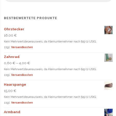
werden
werd
BESTBEWERTETE PRODUKTE
Ohrstecker
16,00
€
Kein Mehrwertsteuerausweis, da Kleinunternehmer nach §19 (1) UStG.
zzgl.
Versandkosten
Zahnrad
0,60
€
–
4,00
€
Kein Mehrwertsteuerausweis, da Kleinunternehmer nach §19 (1) UStG.
zzgl.
Versandkosten
Haarspange
15,00
€
Kein Mehrwertsteuerausweis, da Kleinunternehmer nach §19 (1) UStG.
zzgl.
Versandkosten
Armband