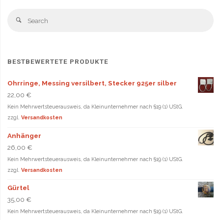
Se
Search
fo
BESTBEWERTETE PRODUKTE
Ohrringe, Messing versilbert, Stecker 925er silber
22,00
€
Kein Mehrwertsteuerausweis, da Kleinunternehmer nach §19 (1) UStG.
zzgl.
Versandkosten
Anhänger
26,00
€
Kein Mehrwertsteuerausweis, da Kleinunternehmer nach §19 (1) UStG.
zzgl.
Versandkosten
Gürtel
35,00
€
Kein Mehrwertsteuerausweis, da Kleinunternehmer nach §19 (1) UStG.