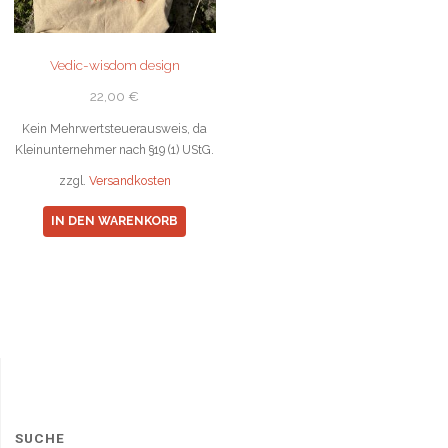
werd
Vedic-wisdom design
22,00
€
Kein Mehrwertsteuerausweis, da
Kleinunternehmer nach §19 (1) UStG.
zzgl.
Versandkosten
IN DEN WARENKORB
SUCHE