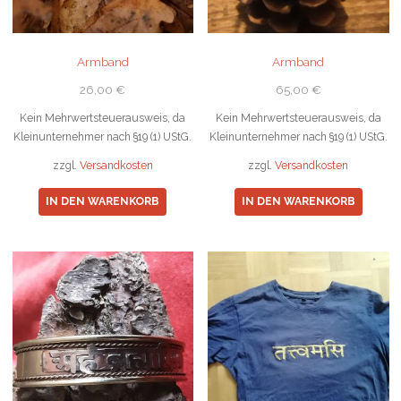
Armband
Armband
26,00
€
65,00
€
Kein Mehrwertsteuerausweis, da
Kein Mehrwertsteuerausweis, da
Kleinunternehmer nach §19 (1) UStG.
Kleinunternehmer nach §19 (1) UStG.
zzgl.
Versandkosten
zzgl.
Versandkosten
IN DEN WARENKORB
IN DEN WARENKORB