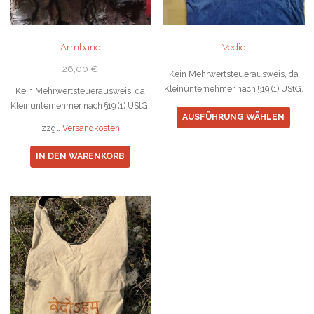
Armband
Vedic
26,00
€
Kein Mehrwertsteuerausweis, da
Kleinunternehmer nach §19 (1) UStG.
Kein Mehrwertsteuerausweis, da
Kleinunternehmer nach §19 (1) UStG.
Diese
AUSFÜHRUNG WÄHLEN
Prod
zzgl.
Versandkosten
weist
IN DEN WARENKORB
mehr
Varia
auf.
Die
Opti
könn
auf
der
Produ
gewä