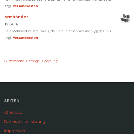
zzgl.
Versandkosten
Armbänder
12,00
€
Kein Mehrwertsteuerausweis, da Kleinunternehmer nach §19 (1) UStG.
zzgl.
Versandkosten
Gürteltasche
Ohrringe
upcycling
SEITEN
Checkout
Datenschutzerklärung
Impressum