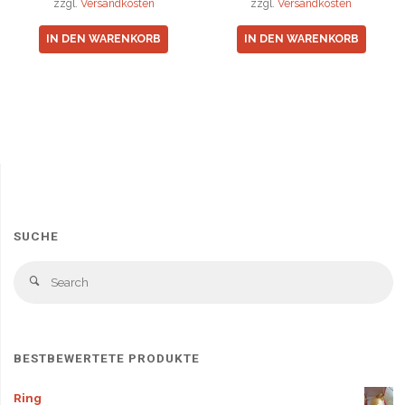
zzgl.
Versandkosten
zzgl.
Versandkosten
IN DEN WARENKORB
IN DEN WARENKORB
SUCHE
Se
Search
fo
BESTBEWERTETE PRODUKTE
Ring