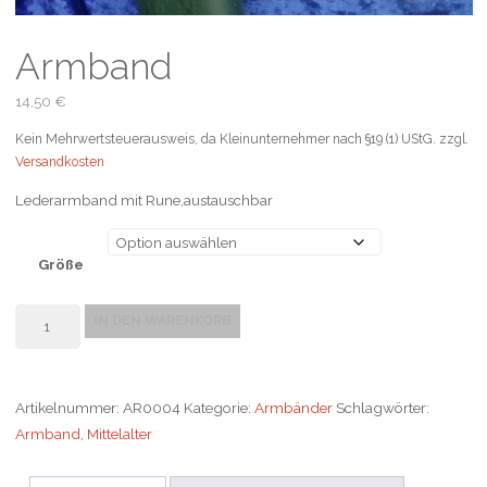
Armband
14,50
€
Kein Mehrwertsteuerausweis, da Kleinunternehmer nach §19 (1) UStG.
zzgl.
Versandkosten
Lederarmband mit Rune,austauschbar
Größe
Armband
IN DEN WARENKORB
Menge
Artikelnummer:
AR0004
Kategorie:
Armbänder
Schlagwörter:
Armband
,
Mittelalter