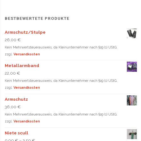
werd
BESTBEWERTETE PRODUKTE
Armschutz/Stulpe
26,00
€
Kein Mehrwertsteuerausweis, da Kleinunternehmer nach §19 (1) UStG.
zzgl.
Versandkosten
Metallarmband
22,00
€
Kein Mehrwertsteuerausweis, da Kleinunternehmer nach §19 (1) UStG.
zzgl.
Versandkosten
Armschutz
36,00
€
Kein Mehrwertsteuerausweis, da Kleinunternehmer nach §19 (1) UStG.
zzgl.
Versandkosten
Niete scull
0,90
€
–
3,50
€