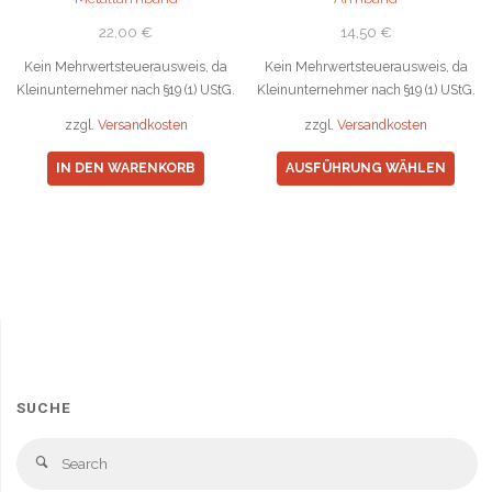
werden
werd
22,00
€
14,50
€
Kein Mehrwertsteuerausweis, da
Kein Mehrwertsteuerausweis, da
Kleinunternehmer nach §19 (1) UStG.
Kleinunternehmer nach §19 (1) UStG.
zzgl.
Versandkosten
zzgl.
Versandkosten
Diese
IN DEN WARENKORB
AUSFÜHRUNG WÄHLEN
Prod
weist
mehr
Varia
auf.
Die
Opti
könn
auf
SUCHE
der
Produ
Se
Search
gewä
fo