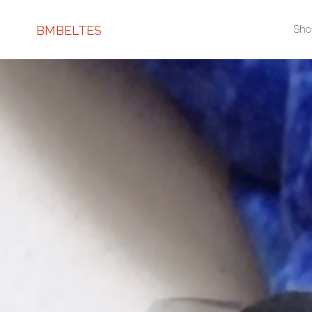
Ski
BMBELTES
Sh
to
con