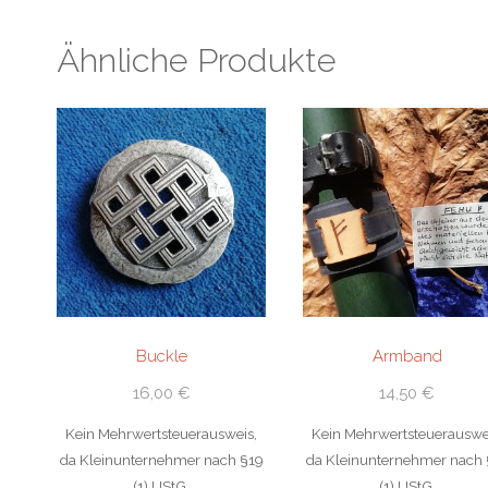
Ähnliche Produkte
Buckle
Armband
16,00
€
14,50
€
Kein Mehrwertsteuerausweis,
Kein Mehrwertsteuerauswe
da Kleinunternehmer nach §19
da Kleinunternehmer nach 
(1) UStG.
(1) UStG.