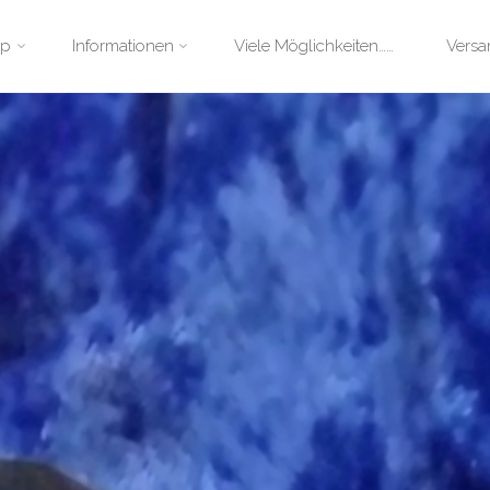
p
op
Informationen
Viele Möglichkeiten……
Versa
tent