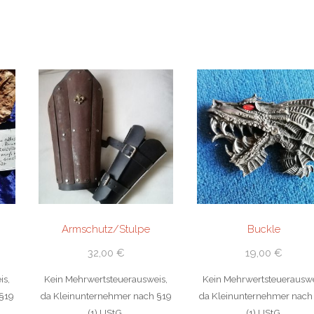
Armschutz/Stulpe
Buckle
32,00
€
19,00
€
is,
Kein Mehrwertsteuerausweis,
Kein Mehrwertsteuerauswe
§19
da Kleinunternehmer nach §19
da Kleinunternehmer nach
(1) UStG.
(1) UStG.